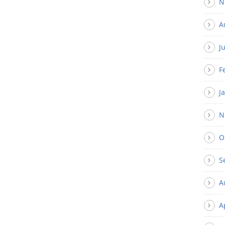
N
A
J
F
J
N
O
S
A
A