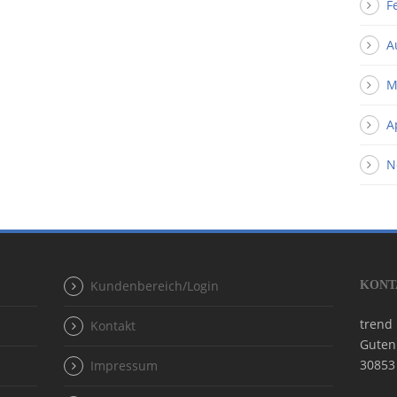
F
A
M
A
N
Kundenbereich/Login
KONT
trend
Kontakt
Guten
30853
Impressum