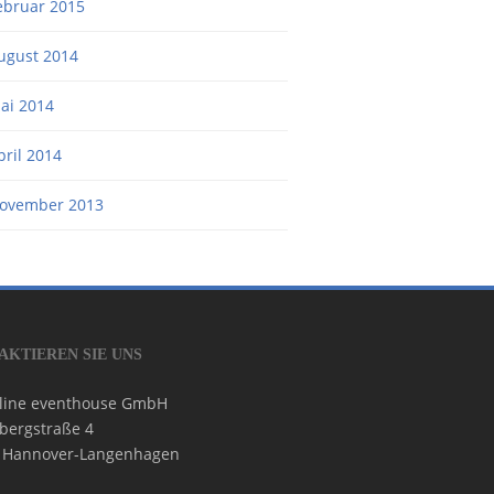
ebruar 2015
ugust 2014
ai 2014
pril 2014
ovember 2013
AKTIEREN SIE UNS
 line eventhouse GmbH
bergstraße 4
 Hannover-Langenhagen