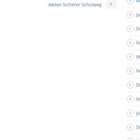
A
Aktion Sicherer Schulweg
J
D
N
M
F
D
N
J
D