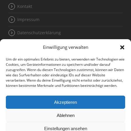
Kontakt
Impressum
Datenschutzerklärung
Sitemap
Einwilligung verwalten
Um dir ein optimales Erlebnis zu bieten, verwenden wir Technologien wie
Cookies, um Geräteinformationen zu speichern und/oder darauf
KONTAKTIEREN SIE UNS
zuzugreifen. Wenn du diesen Technologien zustimmst, können wir Daten
wie das Surfverhalten oder eindeutige IDs auf dieser Website
verarbeiten. Wenn du deine Einwilligung nicht erteilst oder zurückziehst,
trend line eventhouse GmbH
können bestimmte Merkmale und Funktionen beeinträchtigt werden.
Gutenbergstraße 4
30853 Hannover-Langenhagen
Akzeptieren
Tel. +49(0) 511 / 3 80 50 - 0
Fax.+49(0) 511 / 3 80 50 - 10
Ablehnen
Email: mail@trend-line.com
Einstellungen ansehen