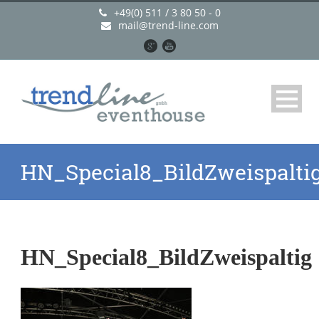
+49(0) 511 / 3 80 50 - 0
mail@trend-line.com
HN_Special8_BildZweispalti
HN_Special8_BildZweispaltig