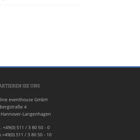
KTIEREN SIE UNS
 line eventhouse GmbH
bergstraße 4
 Hannover-Langenhagen
. +49(0) 511 / 3 80 50 - 0
.+49(0) 511 / 3 80 50 - 10