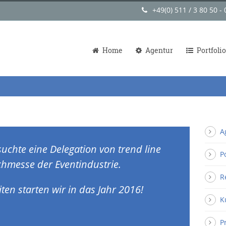
+49(0) 511 / 3 80 50 - 
Home
Agentur
Portfolio
A
uchte eine Delegation von trend line
P
achmesse der Eventindustrie.
R
ten starten wir in das Jahr 2016!
K
P