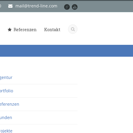
0
mail@trend-line.com
Referenzen
Kontakt
gentur
ortfolio
eferenzen
unden
rojekte