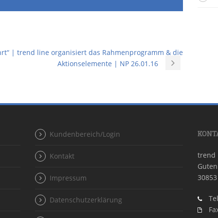
hrt“ | trend line organisiert das Rahmenprogramm & die
Aktionselemente | NP 26.01.16
KONTA
Kundenbereich/Login
trend
Kontakt
Guten
30853
Impressum
Tel
Datenschutzerklärung
Fax