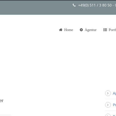
+49(0) 511 / 3 80 50 - 
Home
Agentur
Port
A
er
P