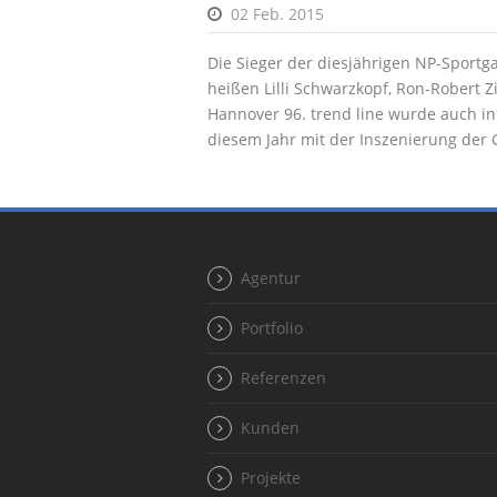
02 Feb. 2015
Die Sieger der diesjährigen NP-Sportg
heißen Lilli Schwarzkopf, Ron-Robert Z
Hannover 96. trend line wurde auch in
diesem Jahr mit der Inszenierung der G
Agentur
Portfolio
Referenzen
Kunden
Projekte