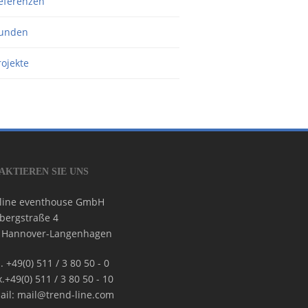
eferenzen
unden
rojekte
AKTIEREN SIE UNS
 line eventhouse GmbH
bergstraße 4
 Hannover-Langenhagen
. +49(0) 511 / 3 80 50 - 0
.+49(0) 511 / 3 80 50 - 10
ail: mail@trend-line.com