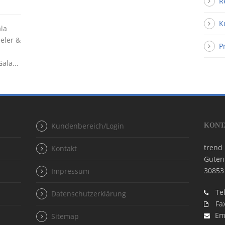
R
K
ala
ieler &
P
ala...
Kundenbereich/Login
KONT
trend
Kontakt
Guten
30853
Impressum
Tel
Datenschutzerklärung
Fax
Em
Sitemap