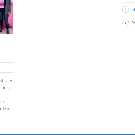
K
P
wieder
thouse
eb
atten