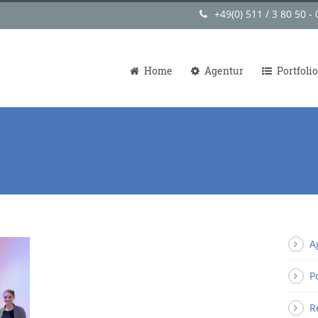
+49(0) 511 / 3 80 50 - 
Home
Agentur
Portfolio
A
P
R