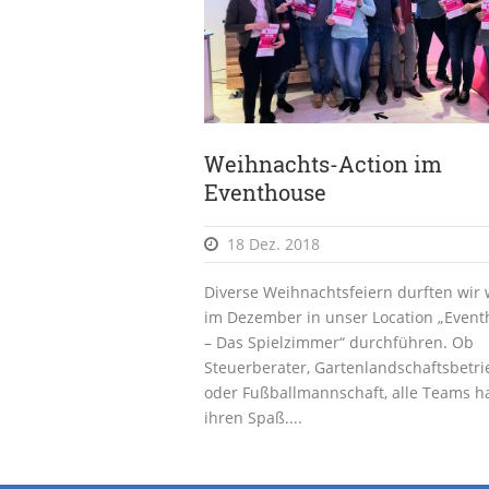
Weihnachts-Action im
Eventhouse
18 Dez. 2018
Diverse Weihnachtsfeiern durften wir 
im Dezember in unser Location „Even
– Das Spielzimmer“ durchführen. Ob
Steuerberater, Gartenlandschaftsbetri
oder Fußballmannschaft, alle Teams h
ihren Spaß....