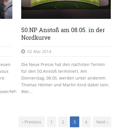
50.NP Anstoß am 08.05. in der
Nordkurve
02 Mai 2014
 Neuen
Die Neue Presse hat den nächsten Termin
vous
für den 50.Anstoß terminiert. Am
ere
Donnerstag, 08.05. werden unter anderem
Thomas Helmer und Martin Kind dabei sein.
over/NP-
Wer...
‹ Previous
1
2
3
4
Next ›