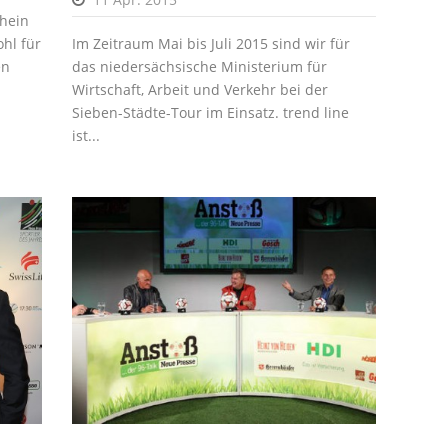
hein
Im Zeitraum Mai bis Juli 2015 sind wir für
hl für
das niedersächsische Ministerium für
en
Wirtschaft, Arbeit und Verkehr bei der
Sieben-Städte-Tour im Einsatz. trend line
ist...