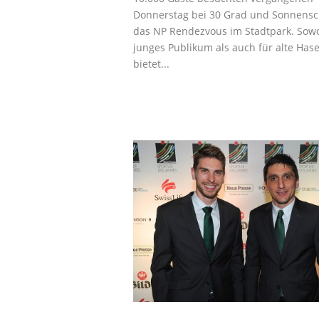
Donnerstag bei 30 Grad und Sonnensc
das NP Rendezvous im Stadtpark. Sowo
junges Publikum als auch für alte Has
bietet...