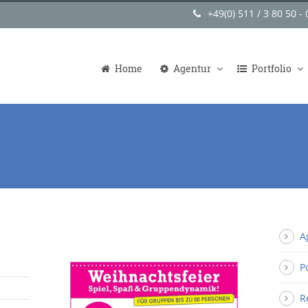
+49(0) 511 / 3 80 50 - 
Home
Agentur
Portfolio
A
P
R